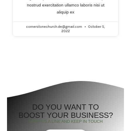
nostrud exercitation ullamco laboris nisi ut
aliquip ex
cornerstonechurch.de@gmail.com
October 5,
2022
DO YOU WANT TO
BOOST YOUR BUSINESS?
DROP US A LINE AND KEEP IN TOUCH