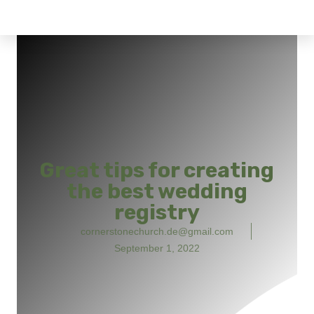
Great tips for creating
the best wedding
registry
cornerstonechurch.de@gmail.com
September 1, 2022